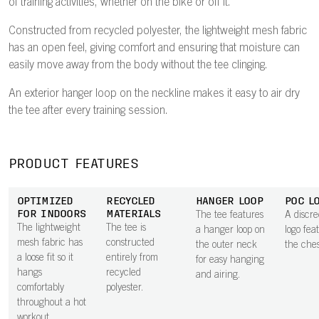
of training activities, whether on the bike or off it.
Constructed from recycled polyester, the lightweight mesh fabric
has an open feel, giving comfort and ensuring that moisture can
easily move away from the body without the tee clinging.
An exterior hanger loop on the neckline makes it easy to air dry
the tee after every training session.
PRODUCT FEATURES
OPTIMIZED
RECYCLED
HANGER LOOP
POC L
FOR INDOORS
MATERIALS
The tee features
A discr
The lightweight
The tee is
a hanger loop on
logo fea
mesh fabric has
constructed
the outer neck
the ches
a loose fit so it
entirely from
for easy hanging
hangs
recycled
and airing.
comfortably
polyester.
throughout a hot
workout.