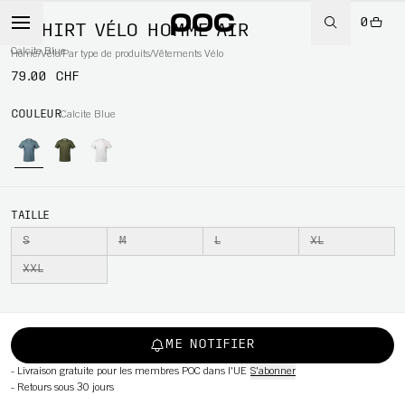
0
T-SHIRT VÉLO HOMME AIR
Calcite Blue
Home
/
Vélo
/
Par type de produits
/
Vêtements Vélo
79.00 CHF
WBOARD
COULEUR
Calcite Blue
TAILLE
S
M
L
XL
XXL
ME NOTIFIER
-
Livraison gratuite pour les membres POC dans l'UE
S'abonner
-
Retours sous 30 jours