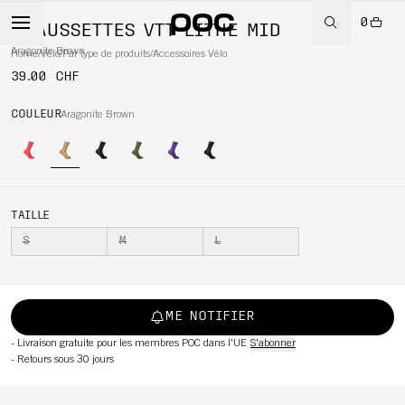
0
CHAUSSETTES VTT LITHE MID
Aragonite Brown
Home
/
Vélo
/
Par type de produits
/
Accessoires Vélo
39.00 CHF
WBOARD
COULEUR
Aragonite Brown
TAILLE
S
M
L
ME NOTIFIER
-
Livraison gratuite pour les membres POC dans l'UE
S'abonner
-
Retours sous 30 jours