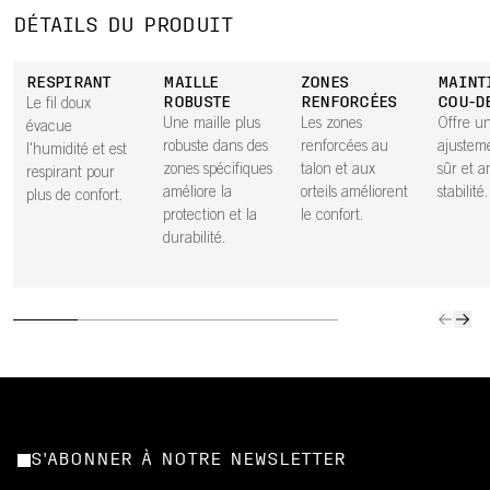
DÉTAILS DU PRODUIT
RESPIRANT
MAILLE
ZONES
MAINT
ROBUSTE
RENFORCÉES
COU-D
Le fil doux
Une maille plus
Les zones
Offre u
évacue
robuste dans des
renforcées au
ajustem
l'humidité et est
zones spécifiques
talon et aux
sûr et a
respirant pour
améliore la
orteils améliorent
stabilité.
plus de confort.
protection et la
le confort.
durabilité.
S'ABONNER À NOTRE NEWSLETTER