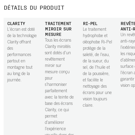
DÉTAILS DU PRODUIT
CLARITY
TRAITEMENT
RI-PEL
REVÊT
MIROIR SUR
ANTI-
L'écran est doté
Le traitement
MESURE
Un revê
de la technologie
hydrophobe et
Tous les écrans
anti-ray
Clarity offrant
oléophobe Ri-Pel
Clarity miroités
l'extérie
des
protège de la
sont dotés d'un
les risq
performances
saleté, de l'eau,
revêtement
d'abîmer
partout en
de la sueur, du
miroir sur
surface
montagne tout
sel, de l'huile et
mesure conçu
l'écran 
au long de la
de la poussière,
pour
garanti
journée.
et facilite le
s'harmoniser
vision o
nettoyage des
parfaitement
écrans pour une
avec la teinte de
vision toujours
base des écrans
claire.
Clarity, ce qui
permet
d'améliorer
l'expérience