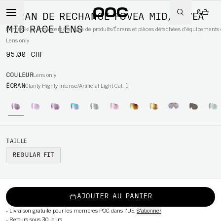
0
ÉCRAN DE RECHANGE FOVEA MID/FOVEA
MID RACE LENS
Home
/
Ski et snowboard
/
Par type de produits
/
Écrans et pièces détachées d'équipements 
Lens only
95.00 CHF
WBOARD
COULEUR
Lens only
ÉCRAN
Clarity Highly Intense/Artificial Light Cat. 1
TAILLE
REGULAR FIT
AJOUTER AU PANIER
-
Livraison gratuite pour les membres POC dans l'UE
S'abonner
-
Retours sous 30 jours