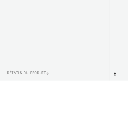
DÉTAILS DU PRODUIT
NUMÉRO D'ARTICLE
PR
PC651478628