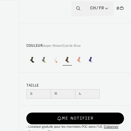
CH/FR
0
COULEUR
Jasper Brown/Calcite Blue
TAILLE
S
M
L
ME NOTIFIER
-
Livraison gratuite pour les membres POC dans l'UE
S'abonner