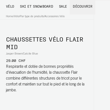
VÉLO
SKI ET SNOWBOARD
SALE
DÉCOUVRIR
Home
/
Vélo
/
Par type de produits
/
Accessoires Vélo
CHAUSSETTES VÉLO FLAIR
MID
Jasper Brown/Calcite Blue
29.00 CHF
Respirante et dotée de bonnes propriétés
d'évacuation de l'humidité, la chaussette Flair
combine différentes structures de tricot pour le
confort et maintien sur tout le pied et le long de la
jambe.