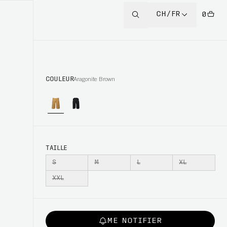
CH/FR
0
COULEUR
Aragonite Brown
TAILLE
S
M
L
XL
XXL
ME NOTIFIER