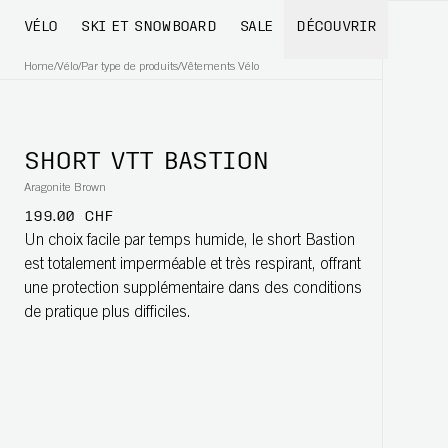
VÉLO
SKI ET SNOWBOARD
SALE
DÉCOUVRIR
Home
/
Vélo
/
Par type de produits
/
Vêtements Vélo
SHORT VTT BASTION
Aragonite Brown
199.00 CHF
Un choix facile par temps humide, le short Bastion
est totalement imperméable et très respirant, offrant
une protection supplémentaire dans des conditions
de pratique plus difficiles.