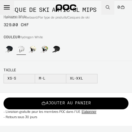
0
CASQUE DE SKI ARTIC SL MIPS
Hydrogen White
Home
/
Ski et snowboard
/
Par type de produits
/
Casques de ski
329.00 CHF
WBOARD
COULEUR
Hydrogen White
TAILLE
XS-S
M-L
XL-XXL
AJOUTER AU PANIER
-
Livraison gratuite pour les membres POC dans l'UE
S'abonner
-
Retours sous 30 jours