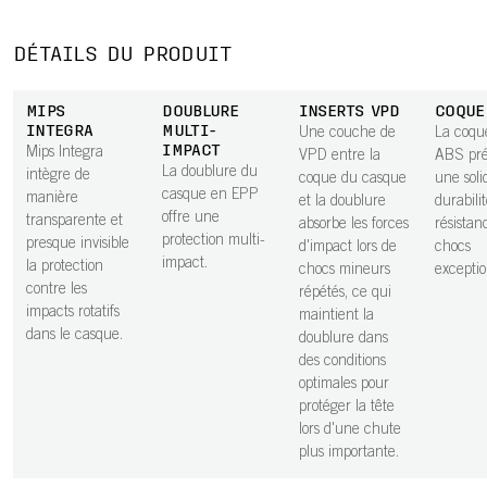
DÉTAILS DU PRODUIT
MIPS
DOUBLURE
INSERTS VPD
COQUE
INTEGRA
MULTI-
Une couche de
La coqu
IMPACT
Mips Integra
VPD entre la
ABS pré
La doublure du
intègre de
coque du casque
une soli
casque en EPP
manière
et la doublure
durabili
offre une
transparente et
absorbe les forces
résistan
protection multi-
presque invisible
d'impact lors de
chocs
impact.
la protection
chocs mineurs
exceptio
contre les
répétés, ce qui
impacts rotatifs
maintient la
dans le casque.
doublure dans
des conditions
optimales pour
protéger la tête
lors d'une chute
plus importante.