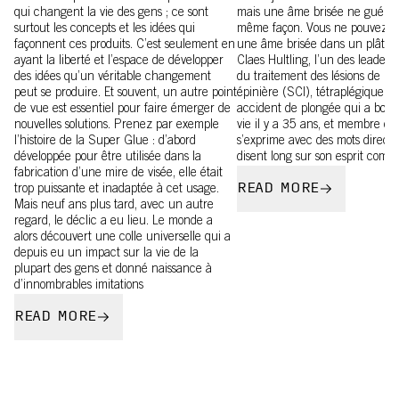
qui changent la vie des gens ; ce sont
mais une âme brisée ne guérit 
surtout les concepts et les idées qui
même façon. Vous ne pouvez p
façonnent ces produits. C’est seulement en
une âme brisée dans un plâtre.
ayant la liberté et l’espace de développer
Claes Hultling, l’un des leader
des idées qu’un véritable changement
du traitement des lésions de la 
peut se produire. Et souvent, un autre point
épinière (SCI), tétraplégique a
de vue est essentiel pour faire émerger de
accident de plongée qui a boul
nouvelles solutions. Prenez par exemple
vie il y a 35 ans, et membre d
l’histoire de la Super Glue : d’abord
s’exprime avec des mots directs
développée pour être utilisée dans la
disent long sur son esprit combat
fabrication d’une mire de visée, elle était
READ MORE
trop puissante et inadaptée à cet usage.
Mais neuf ans plus tard, avec un autre
regard, le déclic a eu lieu. Le monde a
alors découvert une colle universelle qui a
depuis eu un impact sur la vie de la
plupart des gens et donné naissance à
d’innombrables imitations
READ MORE