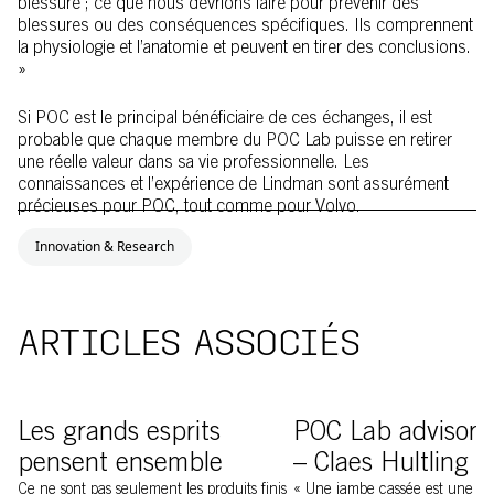
blessure ; ce que nous devrions faire pour prévenir des
blessures ou des conséquences spécifiques. Ils comprennent
la physiologie et l’anatomie et peuvent en tirer des conclusions.
»
Si POC est le principal bénéficiaire de ces échanges, il est
probable que chaque membre du POC Lab puisse en retirer
une réelle valeur dans sa vie professionnelle. Les
connaissances et l’expérience de Lindman sont assurément
précieuses pour POC, tout comme pour Volvo.
Innovation & Research
ARTICLES ASSOCIÉS
Image of POC Lab
Claes Hulting en discus
Les grands esprits
POC Lab advisory
pensent ensemble
– Claes Hultling
Ce ne sont pas seulement les produits finis
« Une jambe cassée est une ja