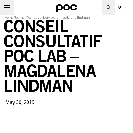
0
Home
/
Journal
/
Poc lab advisory board magdalena lindman
CONSEIL
CONSULTATIF
WBOARD
POC LAB –
MAGDALENA
LINDMAN
May 30, 2019