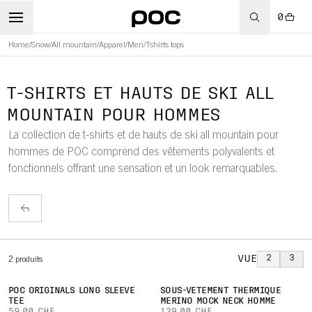
0
Home
/
Snow
/
All mountain
/
Apparel
/
Men
/
Tshirts tops
WBOARD
T-SHIRTS ET HAUTS DE SKI ALL
MOUNTAIN POUR HOMMES
La collection de t-shirts et de hauts de ski all mountain pour
hommes de POC comprend des vêtements polyvalents et
fonctionnels offrant une sensation et un look remarquables.
VUE
2
3
2
produits
POC ORIGINALS LONG SLEEVE
SOUS-VÊTEMENT THERMIQUE
TEE
MERINO MOCK NECK HOMME