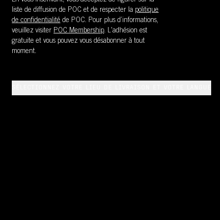
En vous inscrivant, vous acceptez de figurer sur la
liste de diffusion de POC et de respecter la
politique
de confidentialité
de POC. Pour plus d’informations,
veuillez visiter
POC Membership
. L'adhésion est
gratuite et vous pouvez vous désabonner à tout
moment.
SÉLECTIONNEZ VOTRE LIEU DE LIVRAISON ET VOTRE LANGUE