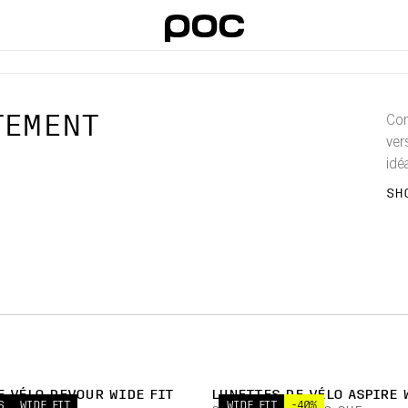
TEMENT
Con
ver
idé
pro
SH
rep
che
E VÉLO DEVOUR WIDE FIT
LUNETTES DE VÉLO ASPIRE 
S
WIDE FIT
WIDE FIT
-40%