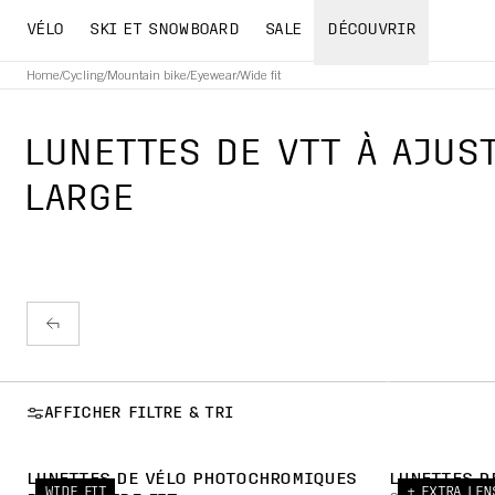
VÉLO
SKI ET SNOWBOARD
SALE
DÉCOUVRIR
Home
/
Cycling
/
Mountain bike
/
Eyewear
/
Wide fit
LUNETTES DE VTT À AJUS
LARGE
AFFICHER FILTRE & TRI
LUNETTES DE VÉLO PHOTOCHROMIQUES
LUNETTES D
WIDE FIT
+ EXTRA LEN