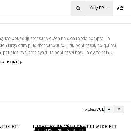
CH/FR
0
çues pour s'ajuster sans qu'on ne s'en rende compte. La
sion large offre plus d'espace autour du pont nasal, ce qui est
al pour les cyclistes ayant un pont nasal bas. La clarté et la
tection sont toujours au rendez-vous, mais la forme a été
OW MORE
ensée pour un ajustement plus naturel et plus sûr sur tous les
mins.
VUE
4
6
4
produits
WIDE FIT
LUNETTES DE VÉLO DEVOUR WIDE FIT
+ EXTRA LENS
WIDE FIT