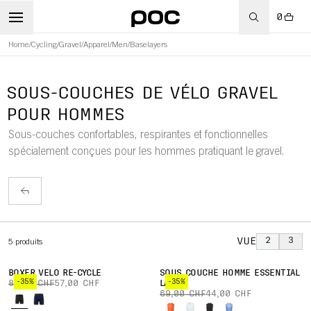
0
Home
/
Cycling
/
Gravel
/
Apparel
/
Men
/
Baselayers
WBOARD
SOUS-COUCHES DE VÉLO GRAVEL
POUR HOMMES
Sous-couches confortables, respirantes et fonctionnelles
spécialement conçues pour les hommes pratiquant le gravel.
VUE
2
3
5
produits
BOXER VÉLO RE-CYCLE
SOUS COUCHE HOMME ESSENTIAL
-35%
-35%
89,00 CHF
57,00 CHF
LAYER
69,00 CHF
44,00 CHF