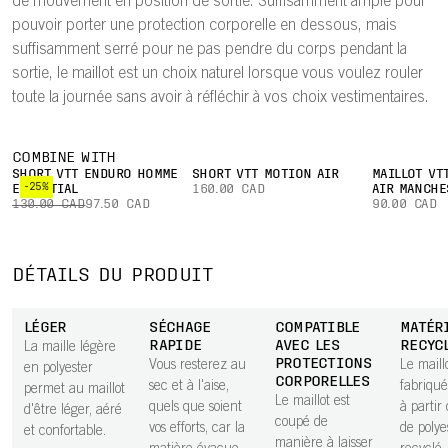
de mouvement en position de sortie. Suffisamment ample pour
pouvoir porter une protection corporelle en dessous, mais
suffisamment serré pour ne pas pendre du corps pendant la
sortie, le maillot est un choix naturel lorsque vous voulez rouler
toute la journée sans avoir à réfléchir à vos choix vestimentaires.
COMBINE WITH
SHORT VTT ENDURO HOMME
SHORT VTT MOTION AIR
MAILLOT VT
-25%
ESSENTIAL
160.00 CAD
AIR MANCHE
130.00 CAD
97.50 CAD
90.00 CAD
DÉTAILS DU PRODUIT
LÉGER
SÉCHAGE
COMPATIBLE
MATÉR
RAPIDE
AVEC LES
RECYC
La maille légère
PROTECTIONS
Vous resterez au
Le maill
en polyester
CORPORELLES
sec et à l'aise,
fabriqué
permet au maillot
Le maillot est
quels que soient
à parti
d'être léger, aéré
coupé de
vos efforts, car la
de polye
et confortable.
manière à laisser