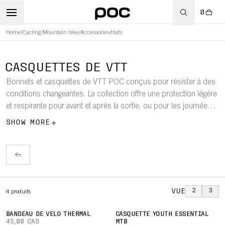
0
Home
/
Cycling
/
Mountain bike
/
Accessories
/
Hats
WBOARD
CASQUETTES DE VTT
Bonnets et casquettes de VTT POC conçus pour résister à des
conditions changeantes. La collection offre une protection légère
et respirante pour avant et après la sortie, ou pour les journées
décontractées sur les chemins.
SHOW MORE
VUE
2
3
4
produits
BANDEAU DE VÉLO THERMAL
CASQUETTE YOUTH ESSENTIAL
45,00 CAD
MTB