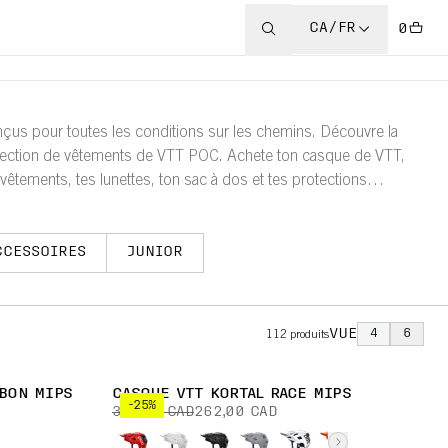
CA/FR
0
çus pour toutes les conditions sur les chemins. Découvre la
lection de vêtements de VTT POC. Achete ton casque de VTT,
 vêtements, tes lunettes, ton sac à dos et tes protections
férés.
CCESSOIRES
JUNIOR
VUE
4
6
112
produits
BON MIPS
CASQUE VTT KORTAL RACE MIPS
-25%
350,00 CAD
262,00 CAD