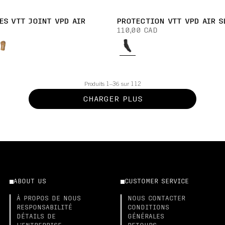
ES VTT JOINT VPD AIR
PROTECTION VTT VPD AIR S
110,00 CAD
Produits 1–36 sur 112
CHARGER PLUS
ABOUT US
CUSTOMER SERVICE
À PROPOS DE NOUS
NOUS CONTACTER
RESPONSABILITÉ
CONDITIONS
DÉTAILS DE
GÉNÉRALES