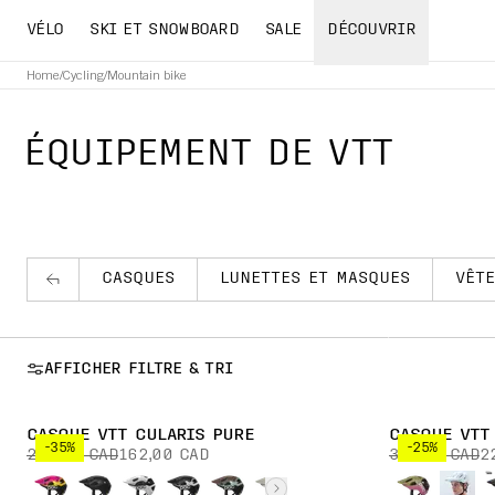
VÉLO
SKI ET SNOWBOARD
SALE
DÉCOUVRIR
Home
/
Cycling
/
Mountain bike
ÉQUIPEMENT DE VTT
CASQUES
LUNETTES ET MASQUES
VÊT
AFFICHER FILTRE & TRI
CASQUE VTT CULARIS PURE
CASQUE VTT
-35%
-25%
250,00 CAD
162,00 CAD
300,00 CAD
2