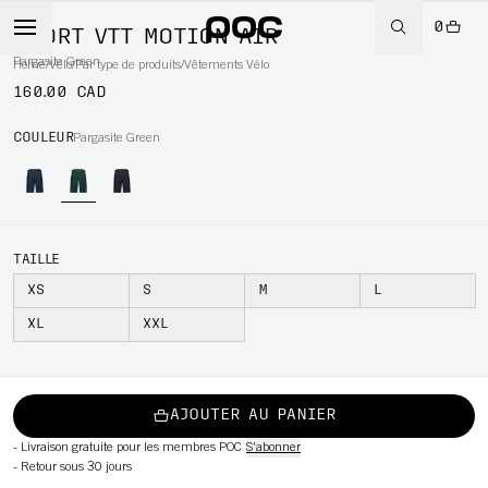
0
SHORT VTT MOTION AIR
Pargasite Green
Home
/
Vélo
/
Par type de produits
/
Vêtements Vélo
160.00 CAD
WBOARD
COULEUR
Pargasite Green
TAILLE
XS
S
M
L
XL
XXL
AJOUTER AU PANIER
-
Livraison gratuite pour les membres POC
S'abonner
-
Retour sous 30 jours