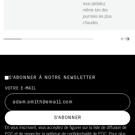
vous pédalez,
même lors des
journées les plus
chaudes.
S'ABONNER À NOTRE NEWSLETTER
VOTRE E-MAIL
S'ABONNER
En vous inscrivant, vous acceptez de figurer sur la liste de diffusion de
POC et de respecter la
politique de confidentialité
de POC. Pour plus