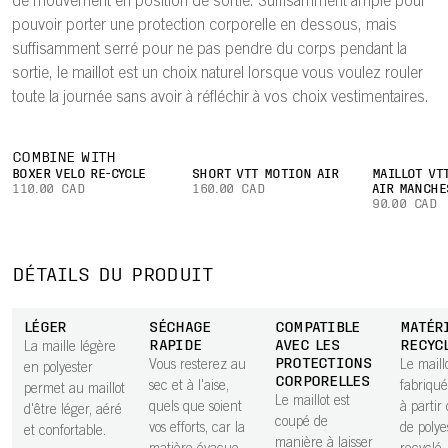
de mouvement en position de sortie. Suffisamment ample pour
pouvoir porter une protection corporelle en dessous, mais
suffisamment serré pour ne pas pendre du corps pendant la
sortie, le maillot est un choix naturel lorsque vous voulez rouler
toute la journée sans avoir à réfléchir à vos choix vestimentaires.
COMBINE WITH
BOXER VÉLO RE-CYCLE
SHORT VTT MOTION AIR
MAILLOT VT
110.00 CAD
160.00 CAD
AIR MANCHE
90.00 CAD
DÉTAILS DU PRODUIT
LÉGER
SÉCHAGE
COMPATIBLE
MATÉR
RAPIDE
AVEC LES
RECYC
La maille légère
PROTECTIONS
Vous resterez au
Le maill
en polyester
CORPORELLES
sec et à l'aise,
fabriqué
permet au maillot
Le maillot est
quels que soient
à parti
d'être léger, aéré
coupé de
vos efforts, car la
de polye
et confortable.
manière à laisser