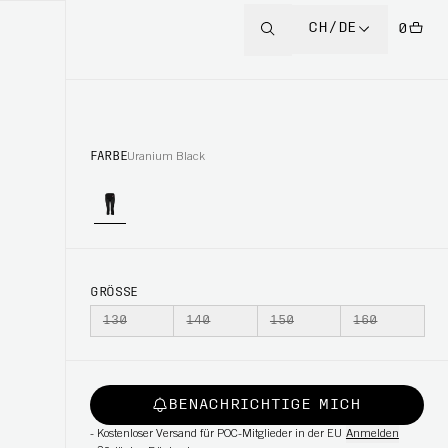
CH/DE
0
FARBE
Uranium Black
GRÖSSE
130
140
150
160
BENACHRICHTIGE MICH
-
Kostenloser Versand für POC-Mitglieder in der EU
Anmelden