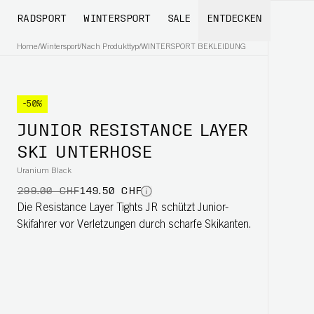
RADSPORT
WINTERSPORT
SALE
ENTDECKEN
Home
/
Wintersport
/
Nach Produkttyp
/
WINTERSPORT BEKLEIDUNG
-50%
JUNIOR RESISTANCE LAYER
SKI UNTERHOSE
Uranium Black
299.00 CHF
149.50 CHF
Die Resistance Layer Tights JR schützt Junior-
Skifahrer vor Verletzungen durch scharfe Skikanten.