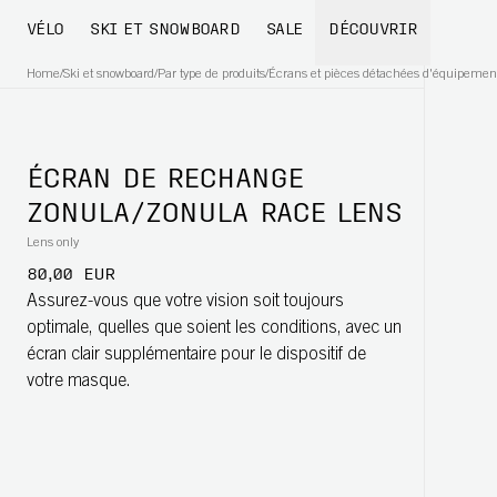
VÉLO
SKI ET SNOWBOARD
SALE
DÉCOUVRIR
Home
/
Ski et snowboard
/
Par type de produits
/
Écrans et pièces détachées d'équipement
ÉCRAN DE RECHANGE
ZONULA/ZONULA RACE LENS
Lens only
80,00 EUR
Assurez-vous que votre vision soit toujours
optimale, quelles que soient les conditions, avec un
écran clair supplémentaire pour le dispositif de
votre masque.