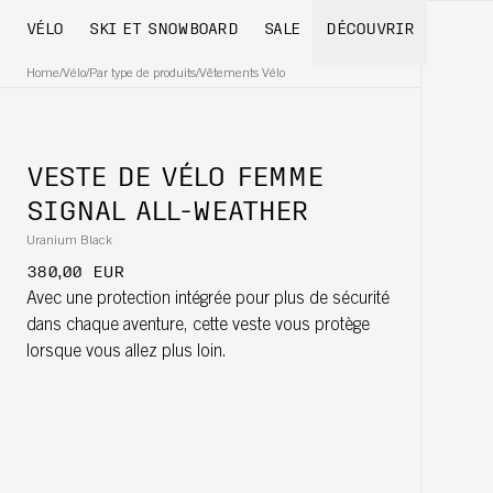
VÉLO
SKI ET SNOWBOARD
SALE
DÉCOUVRIR
Home
/
Vélo
/
Par type de produits
/
Vêtements Vélo
VESTE DE VÉLO FEMME
SIGNAL ALL-WEATHER
Uranium Black
380,00 EUR
Avec une protection intégrée pour plus de sécurité
dans chaque aventure, cette veste vous protège
lorsque vous allez plus loin.