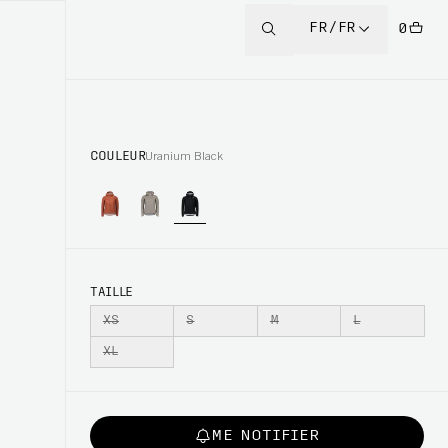
FR/FR
0
COULEUR
Uranium Black
TAILLE
XS
S
M
L
XL
ME NOTIFIER