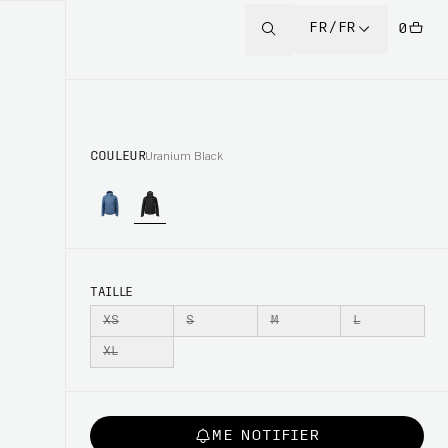
FR/FR
0
COULEUR
Uranium Black
TAILLE
XS
S
M
L
XL
ME NOTIFIER