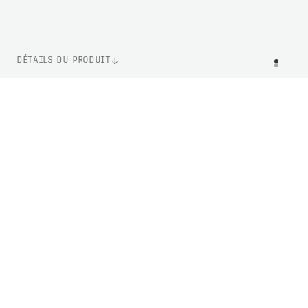
DÉTAILS DU PRODUIT
WEIGHT
PR
367g (Taille M)
NUMÉRO D'ARTICLE
PC528561002