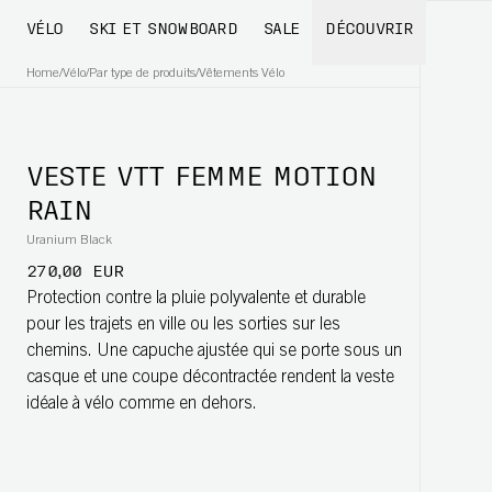
VÉLO
SKI ET SNOWBOARD
SALE
DÉCOUVRIR
Home
/
Vélo
/
Par type de produits
/
Vêtements Vélo
VESTE VTT FEMME MOTION
RAIN
Uranium Black
270,00 EUR
Protection contre la pluie polyvalente et durable
pour les trajets en ville ou les sorties sur les
chemins. Une capuche ajustée qui se porte sous un
casque et une coupe décontractée rendent la veste
idéale à vélo comme en dehors.