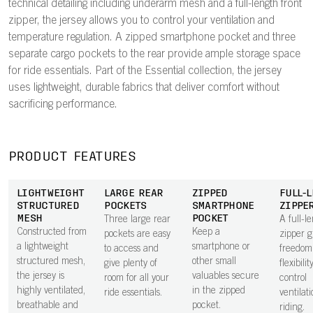
technical detailing including underarm mesh and a full-length front
zipper, the jersey allows you to control your ventilation and
temperature regulation. A zipped smartphone pocket and three
separate cargo pockets to the rear provide ample storage space
for ride essentials. Part of the Essential collection, the jersey
uses lightweight, durable fabrics that deliver comfort without
sacrificing performance.
PRODUCT FEATURES
LIGHTWEIGHT
LARGE REAR
ZIPPED
FULL-
STRUCTURED
POCKETS
SMARTPHONE
ZIPPE
MESH
POCKET
Three large rear
A full-l
Constructed from
Keep a
pockets are easy
zipper g
a lightweight
smartphone or
to access and
freedom
structured mesh,
other small
give plenty of
flexibilit
the jersey is
valuables secure
room for all your
control
highly ventilated,
in the zipped
ride essentials.
ventilat
breathable and
pocket.
riding.