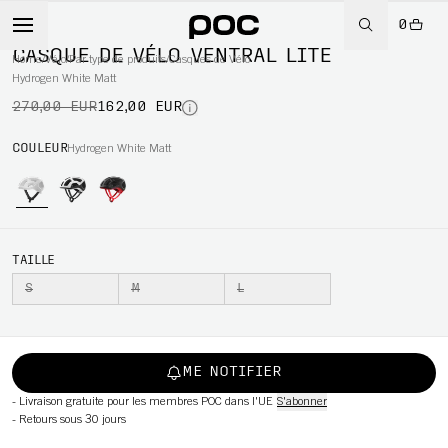
0
-40%
CASQUE DE VÉLO VENTRAL LITE
Home
/
Vélo
/
Par type de produits
/
Casques de Vélo
Hydrogen White Matt
270,00 EUR
162,00 EUR
WBOARD
COULEUR
Hydrogen White Matt
TAILLE
S
M
L
ME NOTIFIER
-
Livraison gratuite pour les membres POC dans l'UE
S'abonner
-
Retours sous 30 jours