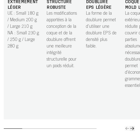
EXTRÊMEMENT
STRUCTURE
DOUBLURE
COQUE
LÉGER
ROBUSTE
EPS LÉGÈRE
MOLD 
UE : Small 180 g
Les modifications
La forme de la
La coqu
/ Medium 200 g
apportées à la
doublure permet
extérieu
/ Large 210 g
conception de la
d'utiliser une
réduite 
NA : Small 230 g
coque et de la
doublure EPS de
couvrir 
/ 250 g / Large
doublure offrent
densité plus
parties
280 g
une meilleure
faible.
absolum
intégrité
nécessai
structurelle pour
doublure
un poids réduit.
permet
d'écono
gramme
essentiel