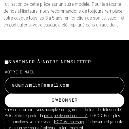
l'utilisation de cette pièce sur un autre modèle. Pour la sécurité
de nos utilisateurs, nous recommandons de toujours remplacer
votre casque tous les 3 à 5 ans, en fonction de son utilisation, et
en particulier si votre casque a été impliqué dans un accident.
S'ABONNER À NOTRE NEWSLETTER
VOTRE E-MAIL
S'ABONNER
En vous inscrivant, vous acceptez de figurer sur la liste de diffusion de
POC et de respecter la
politique de confidentialité
de POC. Pour plus
d’informations, veuillez visiter
POC Membership
. L'adhésion est gratuite
et vous pouvez vous désabonner à tout moment.