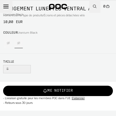
0
RANGEMENT LUNETTES VENTRAL AIR
Uranium Black
Home
/
Vélo
/
Par type de produits
/
Écrans et pièces détachées vélo
10,00 EUR
WBOARD
COULEUR
Uranium Black
TAILLE
S
ME NOTIFIER
-
Livraison gratuite pour les membres POC dans l'UE
S'abonner
-
Retours sous 30 jours