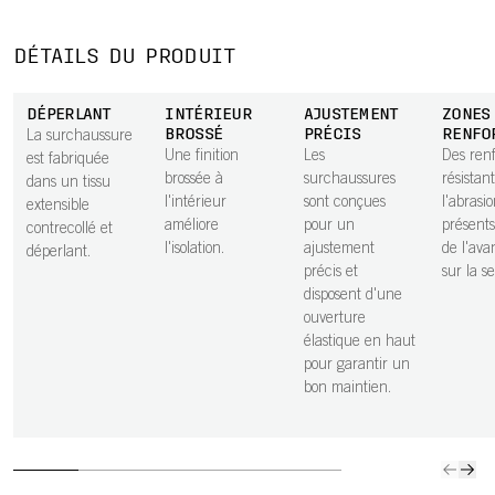
DÉTAILS DU PRODUIT
DÉPERLANT
INTÉRIEUR
AJUSTEMENT
ZONES
BROSSÉ
PRÉCIS
RENFO
La surchaussure
Une finition
Les
Des renf
est fabriquée
brossée à
surchaussures
résistant
dans un tissu
l'intérieur
sont conçues
l'abrasi
extensible
améliore
pour un
présents
contrecollé et
l'isolation.
ajustement
de l'ava
déperlant.
précis et
sur la s
disposent d'une
ouverture
élastique en haut
pour garantir un
bon maintien.