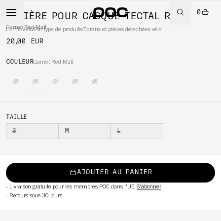
0
VISIÈRE POUR CASQUE TECTAL RACE
Garnet Red Matt
Home
/
Vélo
/
Par type de produits
/
Écrans et pièces détachées vélo
20,00 EUR
COULEUR
Garnet Red Matt
WBOARD
TAILLE
S
M
L
AJOUTER AU PANIER
-
Livraison gratuite pour les membres POC dans l'UE
S'abonner
-
Retours sous 30 jours