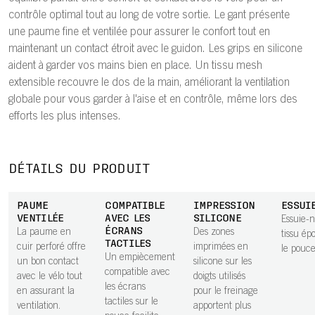
contrôle optimal tout au long de votre sortie. Le gant présente
une paume fine et ventilée pour assurer le confort tout en
maintenant un contact étroit avec le guidon. Les grips en silicone
aident à garder vos mains bien en place. Un tissu mesh
extensible recouvre le dos de la main, améliorant la ventilation
globale pour vous garder à l'aise et en contrôle, même lors des
efforts les plus intenses.
DÉTAILS DU PRODUIT
PAUME
COMPATIBLE
IMPRESSION
ESSUI
VENTILÉE
AVEC LES
SILICONE
Essuie-
ÉCRANS
La paume en
Des zones
tissu ép
TACTILES
cuir perforé offre
imprimées en
le pouce
Un empiècement
un bon contact
silicone sur les
compatible avec
avec le vélo tout
doigts utilisés
les écrans
en assurant la
pour le freinage
tactiles sur le
ventilation.
apportent plus