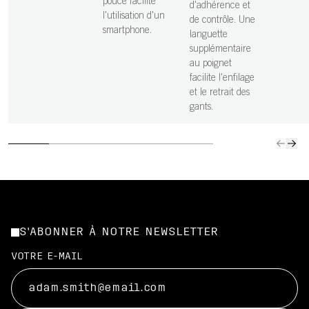
pouce facilite
d'adhérence et
l'utilisation d'un
de contrôle. Une
smartphone.
languette
supplémentaire
au poignet
facilite l'enfilage
et le retrait des
gants.
S'ABONNER À NOTRE NEWSLETTER
VOTRE E-MAIL