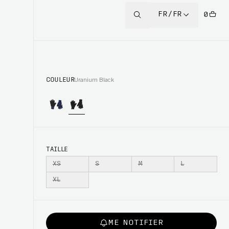
FR/FR
0
COULEUR
Uranium Black
TAILLE
XS
S
M
L
XL
ME NOTIFIER