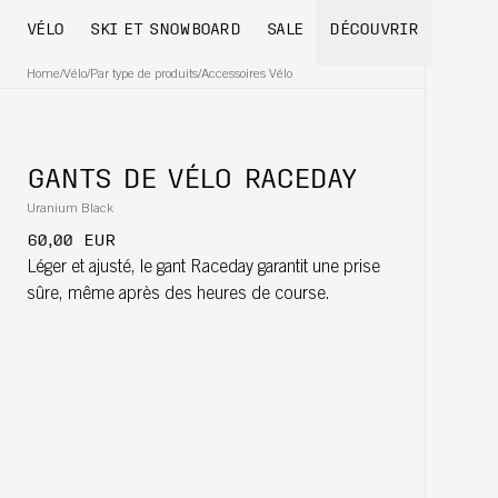
VÉLO
SKI ET SNOWBOARD
SALE
DÉCOUVRIR
Home
/
Vélo
/
Par type de produits
/
Accessoires Vélo
GANTS DE VÉLO RACEDAY
Uranium Black
60,00 EUR
Léger et ajusté, le gant Raceday garantit une prise
sûre, même après des heures de course.