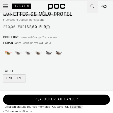
0
-40%
+ EXTRA LENS
LUNETTES DE VÉLO PROPEL
Home
/
Vélo
/
Par type de produits
/
Lunettes de soleil vélo
Fluorescent Orange Translucent
270,00 EUR
162,00 EUR
WBOARD
COULEUR
Fluorescent Orange Translucent
ÉCRAN
Clarity Road/Sunny Gold Cat. 3
TAILLE
ONE SIZE
AJOUTER AU PANIER
-
Livraison gratuite pour les membres POC dans l'UE
S'abonner
-
Retours sous 30 jours