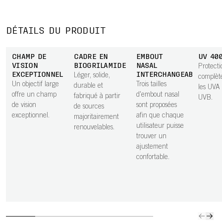
DÉTAILS DU PRODUIT
CHAMP DE
CADRE EN
EMBOUT
UV 40
VISION
BIOGRILAMIDE
NASAL
Protecti
EXCEPTIONNEL
INTERCHANGEABLE
Léger, solide,
complèt
Un objectif large
Trois tailles
durable et
les UVA 
offre un champ
d'embout nasal
fabriqué à partir
UVB.
de vision
sont proposées
de sources
exceptionnel.
afin que chaque
majoritairement
utilisateur puisse
renouvelables.
trouver un
ajustement
confortable.