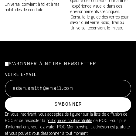
spectre des couleurs pour affiner
Universal convient à toi et à tes
l'expérience visuelle dans des
habitudes de conduite.
environnements spécifiques.
Consulte le guide des verres pour
savoir quel verre Road, Trail ou
Universal teconvient le mieux.
S'ABONNER À NOTRE NEWSLETTER
VOTRE E-MAIL
S'ABONNER
En vous inscrivant, vous acceptez de figurer sur la liste de diffusion de
POC et de respecter la
politique de confidentialité
de POC. Pour plus
d’informations, veuillez visiter
POC Membership
. L'adhésion est gratuite
et vous pouvez vous désabonner à tout moment.