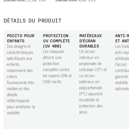
220,00 EUR
132,00 EUR
100,00 EUR
70,00 EUR
DÉTAILS DU PRODUIT
POCITO POUR
PROTECTION
MATÉRIAUX
ANTI-
ENFANTS
UV COMPLÈTE
D'ÉCRAN
ET AN
(UV 400)
DURABLES
Des designs et
Les trai
Les masques
Un écran
caractéristiques
anti-ray
offrent une
intérieur en
spécifiques aux
antibué
protection
propionate de
enfants,
l'écran
complète contre
cellulose (CP) et
notamment des
contribu
les rayons UVA et
un écran
coloris
garanti
UVB nocifs.
extérieur en
fluorescents très
visibilit
polycarbonate
visibles et des
optimale
(PC) assurent
détails
durabilité et
réfléchissants
protection des
pour améliorer la
yeux.
visibilité.