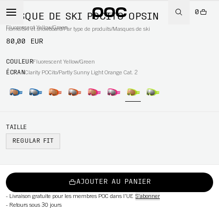
0
MASQUE DE SKI POCITO OPSIN
Fluorescent Yellow/Green
Home
/
Ski et snowboard
/
Par type de produits
/
Masques de ski
80,00 EUR
WBOARD
COULEUR
Fluorescent Yellow/Green
ÉCRAN
Clarity POCito/Partly Sunny Light Orange Cat. 2
TAILLE
REGULAR FIT
AJOUTER AU PANIER
-
Livraison gratuite pour les membres POC dans l'UE
S'abonner
-
Retours sous 30 jours