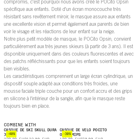
compromis, c'est pourquoi nous avons créé le POCito Opsin
spécifique aux enfants. Doté d'un écran monocouche très
résistant sans revêtement miroir, le masque assure aux enfants
une excellente vision et permet également aux parents de bien
voir le visage et les réactions de leur enfant sur la neige.
Notre plus petit modèle de masque, le POCito Opsin, convient
particulièrement aux très jeunes skieurs (à partir de 3 ans). Il est
disponible uniquement dans des couleurs fluorescentes et avec
des patchs réfléchissants pour que les enfants soient toujours
bien visibles.
Les caractéristiques comprennent un large écran cylindrique, un
dispositif souple adapté aux conditions très froides, une
mousse faciale triple couche pour un confort accru et des grips
en silicone à l'intérieur de la sangle, afin que le masque reste
toujours bien en place.
COMBINE WITH
CASQUE DE SKI SKULL DURA
CASQUE DE VÉLO POCITO
-40%
-30%
JR
OMNE MIPS