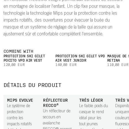
en montagne de localiser l'enfant. Un clip fixe pour masque, la
technologie la technologie Mips pour la protection contre les
impacts rotatifs, des ouvertures pour évacuer la buée du
masque et un système de réglage de la taille qui assure un
ajustement sûr et confortable complètent l'ensemble.
COMBINE WITH
PROTECTION SKI GILET
PROTECTION SKI GILET VPD
MASQUE DE 
POCITO VPD AIR VEST
AIR VEST JUNIOR
RETINA
120,00 EUR
140,00 EUR
110,00 EUR
DÉTAILS DU PRODUIT
MIPS EVOLVE
RÉFLECTEUR
TRÈS LÉGER
TRÈS 
RECCO®
Le système de
Le faible poids du
Disponib
Un réflecteur de
protection
casque le rend
unique
secours en
contre les
idéal pour les
couleur
avalanche
impacts rotatifs
tout jeunes
fluoresc