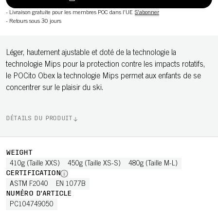
-
Livraison gratuite pour les membres POC dans l'UE
S'abonner
-
Retours sous 30 jours
Léger, hautement ajustable et doté de la technologie la
technologie Mips pour la protection contre les impacts rotatifs,
le POCito Obex la technologie Mips permet aux enfants de se
concentrer sur le plaisir du ski.
DÉTAILS DU PRODUIT
WEIGHT
410g (Taille XXS)
450g (Taille XS-S)
480g (Taille M-L)
CERTIFICATION
ASTM F2040
EN 1077B
NUMÉRO D'ARTICLE
PC104749050