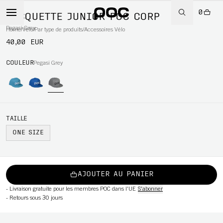
0
CASQUETTE JUNIOR POC CORP
Pegasi Grey
Home
/
Vélo
/
Par type de produits
/
Accessoires Vélo
40,00 EUR
WBOARD
COULEUR
Pegasi Grey
TAILLE
ONE SIZE
AJOUTER AU PANIER
-
Livraison gratuite pour les membres POC dans l'UE
S'abonner
-
Retours sous 30 jours