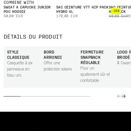
COMBINE WITH
SWEAT À CAPUCHE JUNIOR
SAC CEINTURE VTT HIP PACK
SAC CEINTU
-25%
POC HOODIE
HYDRO 4L
HIP PACK
90,00 EUR
170,00 EUR
90,00 EUR
6
DÉTAILS DU PRODUIT
STYLE
BORD
FERMETURE
LOGO 
CLASSIQUE
ARRONDI
SNAPBACK
BRODÉ
RÉGLABLE
Casquette à six
Offre une
À l'avan
Pour un
panneaux en
protection solaire
ajustement sûr et
tissu uni,
confortable.