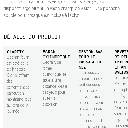
L'Opsin est idéal pour les visages moyens à larges, son
dispositif large offrant un vaste champ de vision. Une pochette
souple pour masque est incluse à l'achat.
DÉTAILS DU PRODUIT
CLARITY
ÉCRAN
DESIGN BAS
REVÊT
CYLINDRIQUE
POUR LE
RI-PEL
L'écran fourni
PASSAGE DE
IMPER
L'écran, de
est doté de la
NEZ
ET ANT
forme
technologie
SALIS
Les mousses
cylindrique, se
Clarity offrant
Le trait
autour du nez
situe à une
des
Pel, hy
sont conçues
distance idéale
performances
et lipop
pour mieux
des yeux pour
partout en
protège 
convenir aux
éviter la
montagne tout
de la sa
personnes ayant
distorsion.
au long de la
l'eau, de
une arête nasale
journée.
sueur, d
plus petite.
la graiss
Le masque est
poussièr
optimisé pour les