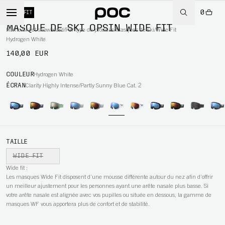
0
WIDE FIT
MASQUE DE SKI OPSIN WIDE FIT
Home
/
Ski et snowboard
/
Par type de produits
/
Masques de ski
/
Wide Fit
Hydrogen White
140,00 EUR
WBOARD
COULEUR
Hydrogen White
ÉCRAN
Clarity Highly Intense/Partly Sunny Blue Cat. 2
TAILLE
WIDE FIT
Wide fit :
Les masques Wide Fit disposent d’une mousse différente autour du nez afin d’offrir
un meilleur ajustement pour les personnes ayant une arête nasale plus basse. Si
votre arête nasale est alignée avec vos pupilles ou située en dessous, la gamme de
masques WF vous apportera plus de confort et de stabilité.