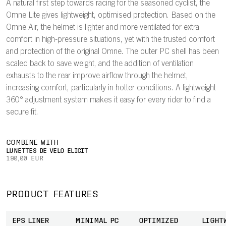
A natural first step towards racing for the seasoned cyclist, the
Omne Lite gives lightweight, optimised protection. Based on the
Omne Air, the helmet is lighter and more ventilated for extra
comfort in high-pressure situations, yet with the trusted comfort
and protection of the original Omne. The outer PC shell has been
scaled back to save weight, and the addition of ventilation
exhausts to the rear improve airflow through the helmet,
increasing comfort, particularly in hotter conditions. A lightweight
360° adjustment system makes it easy for every rider to find a
secure fit.
COMBINE WITH
LUNETTES DE VÉLO ELICIT
190,00 EUR
PRODUCT FEATURES
EPS LINER
MINIMAL PC
OPTIMIZED
LIGHT