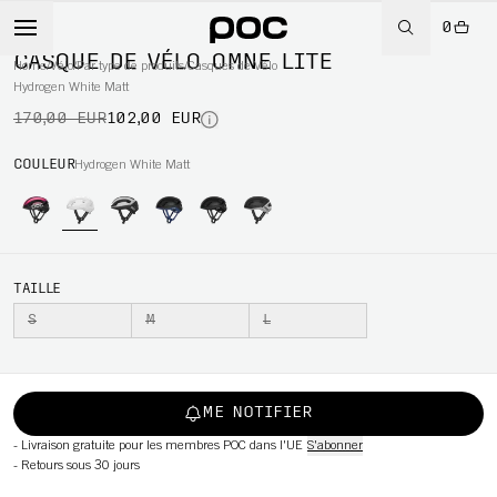
0
-40%
CASQUE DE VÉLO OMNE LITE
Home
/
Vélo
/
Par type de produits
/
Casques de Vélo
Hydrogen White Matt
170,00 EUR
102,00 EUR
WBOARD
COULEUR
Hydrogen White Matt
TAILLE
S
M
L
ME NOTIFIER
-
Livraison gratuite pour les membres POC dans l'UE
S'abonner
-
Retours sous 30 jours