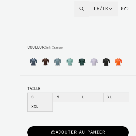
FR/FR
0
COULEUR
Zink Orange
TAILLE
S
M
L
XL
XXL
AJOUTER AU PANIER