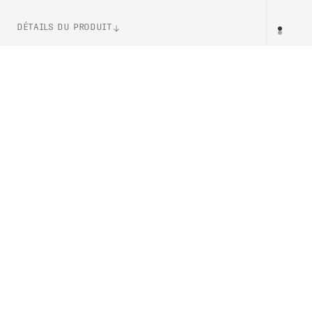
DÉTAILS DU PRODUIT
WEIGHT
PR
117g (Taille M)
NUMÉRO D'ARTICLE
PC582231205