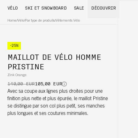
VÉLO
SKI ET SNOWBOARD
SALE
DÉCOUVRIR
Home
/
Vélo
/
Par type de produits
/
Vêtements Vélo
-25%
MAILLOT DE VÉLO HOMME
PRISTINE
Zink Orange
140,00 EUR
105,00 EUR
Avec sa coupe aux lignes plus droites pour une
finition plus nette et plus épurée, le maillot Pristine
se distingue par son col plus petit, ses manches
plus longues et ses coutures minimales.