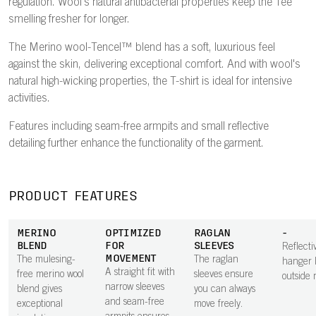
regulation. Wool's natural antibacterial properties keep the Tee
smelling fresher for longer.
The Merino wool-Tencel™ blend has a soft, luxurious feel
against the skin, delivering exceptional comfort. And with wool's
natural high-wicking properties, the T-shirt is ideal for intensive
activities.
Features including seam-free armpits and small reflective
detailing further enhance the functionality of the garment.
PRODUCT FEATURES
MERINO
OPTIMIZED
RAGLAN
-
BLEND
FOR
SLEEVES
Reflecti
MOVEMENT
The mulesing-
The raglan
hanger 
A straight fit with
free merino wool
sleeves ensure
outside 
narrow sleeves
blend gives
you can always
and seam-free
exceptional
move freely.