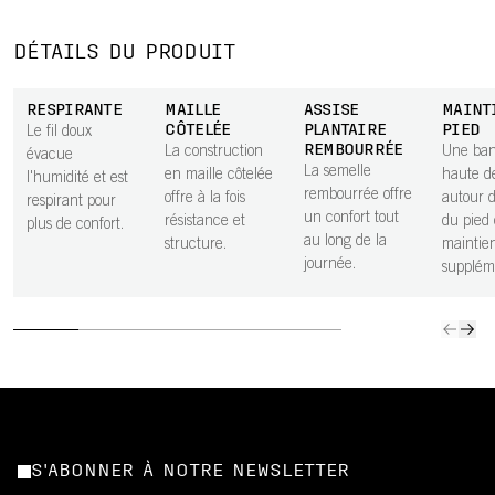
DÉTAILS DU PRODUIT
RESPIRANTE
MAILLE
ASSISE
MAINT
CÔTELÉE
PLANTAIRE
PIED
Le fil doux
REMBOURRÉE
La construction
Une ba
évacue
La semelle
en maille côtelée
haute d
l'humidité et est
rembourrée offre
offre à la fois
autour d
respirant pour
un confort tout
résistance et
du pied 
plus de confort.
au long de la
structure.
maintie
journée.
supplém
S'ABONNER À NOTRE NEWSLETTER