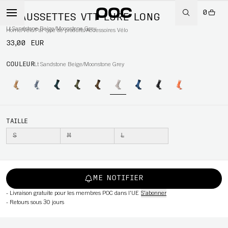
0
CHAUSSETTES VTT LURE LONG
Lt Sandstone Beige/Moonstone Grey
Home
/
Vélo
/
Par type de produits
/
Accessoires Vélo
33,00 EUR
WBOARD
COULEUR
Lt Sandstone Beige/Moonstone Grey
TAILLE
S
M
L
ME NOTIFIER
-
Livraison gratuite pour les membres POC dans l'UE
S'abonner
-
Retours sous 30 jours