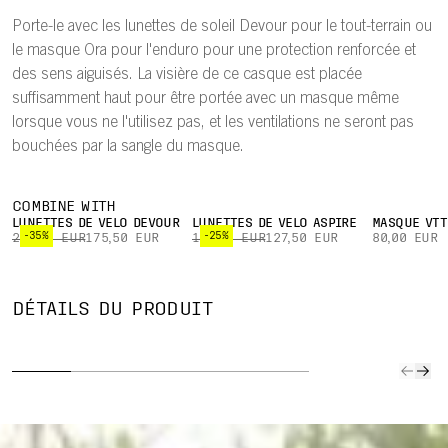
Porte-le avec les lunettes de soleil Devour pour le tout-terrain ou
le masque Ora pour l'enduro pour une protection renforcée et
des sens aiguisés. La visière de ce casque est placée
suffisamment haut pour être portée avec un masque même
lorsque vous ne l'utilisez pas, et les ventilations ne seront pas
bouchées par la sangle du masque.
COMBINE WITH
LUNETTES DE VÉLO DEVOUR
LUNETTES DE VÉLO ASPIRE
MASQUE VTT
-35%
-25%
270,00 EUR
175,50 EUR
170,00 EUR
127,50 EUR
80,00 EUR
IDENTIFIANT
VIS
VENTILATION
PONTS EN
MÉDICAL NFC
DÉTAC
DÉTAILS DU PRODUIT
ININTERROMPUE
ARAMIDE
TWICEME
BREV
La conception
Les informations
Une vis
garantit que la
Les ponts en
médicales
amovibl
sangle du
aramide sont
stockées sur la
breveté
masque ne
moulés sur la
puce d’ID
détache
recouvre aucun
doublure du
médical NFC
d’un ch