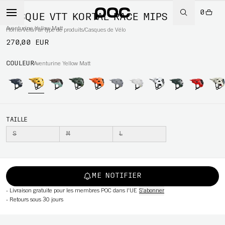
0
CASQUE VTT KORTAL RACE MIPS
Aventurine Yellow Matt
Home
/
Vélo
/
Par type de produits
/
Casques de Vélo
270,00 EUR
WBOARD
COULEUR
Aventurine Yellow Matt
TAILLE
S
M
L
ME NOTIFIER
-
Livraison gratuite pour les membres POC dans l'UE
S'abonner
-
Retours sous 30 jours