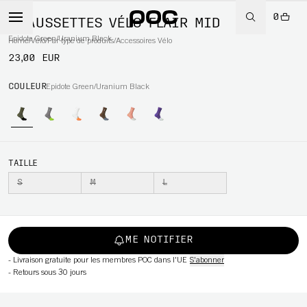
0
CHAUSSETTES VÉLO FLAIR MID
Epidote Green/Uranium Black
Home
/
Vélo
/
Par type de produits
/
Accessoires Vélo
23,00 EUR
WBOARD
COULEUR
Epidote Green/Uranium Black
TAILLE
S
M
L
ME NOTIFIER
-
Livraison gratuite pour les membres POC dans l'UE
S'abonner
-
Retours sous 30 jours