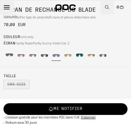
0
ÉCRAN DE RECHANGE DO BLADE
Lens only
Home
/
Vélo
/
Par type de produits
/
Écrans et pièces détachées vélo
70,00 EUR
WBOARD
COULEUR
Lens only
ÉCRAN
Clarity Road/Partly Sunny Violet Cat. 2
TAILLE
ONE SIZE
ME NOTIFIER
-
Livraison gratuite pour les membres POC dans l'UE
S'abonner
-
Retours sous 30 jours