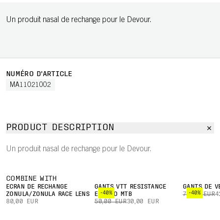
Un produit nasal de rechange pour le Devour.
NUMÉRO D'ARTICLE
MA11021002
PRODUCT DESCRIPTION
Un produit nasal de rechange pour le Devour.
COMBINE WITH
ÉCRAN DE RECHANGE
GANTS VTT RESISTANCE
GANTS DE V
-40%
-40%
ZONULA/ZONULA RACE LENS
ENDURO MTB
70,00 EUR
4
80,00 EUR
50,00 EUR
30,00 EUR