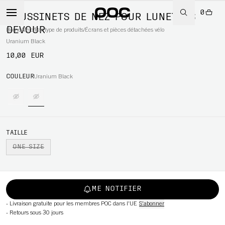
0
COUSSINETS DE NEZ POUR LUNETTES
DEVOUR
Home
/
Vélo
/
Par type de produits
/
Écrans et pièces détachées vélo
Uranium Black
10,00 EUR
WBOARD
COULEUR
Uranium Black
TAILLE
ONE SIZE
ME NOTIFIER
-
Livraison gratuite pour les membres POC dans l'UE
S'abonner
-
Retours sous 30 jours