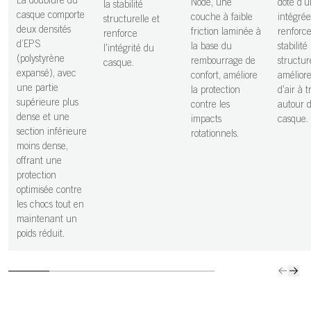
La doublure du
Node, une
doté d'u
la stabilité
inférieure
casque comporte
couche à faible
intégrée
structurelle et
moins dense,
deux densités
friction laminée à
renforce
renforce
offrant une
d’EPS
la base du
stabilité
l'intégrité du
protection
(polystyrène
rembourrage de
structur
casque.
optimisée
expansé), avec
confort, améliore
améliore
contre les chocs
une partie
la protection
d'air à t
tout en
supérieure plus
contre les
autour 
maintenant un
dense et une
impacts
casque.
poids réduit.
section inférieure
rotationnels.
moins dense,
offrant une
protection
optimisée contre
les chocs tout en
maintenant un
poids réduit.