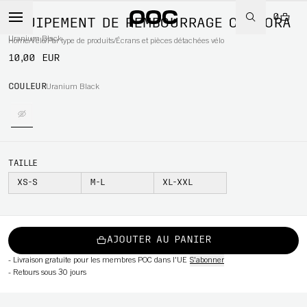
0
ÉQUIPEMENT DE REMBOURRAGE CORPORA
Uranium Black
Home
/
Vélo
/
Par type de produits
/
Écrans et pièces détachées vélo
10,00 EUR
WBOARD
COULEUR
Uranium Black
TAILLE
XS-S
M-L
XL-XXL
AJOUTER AU PANIER
-
Livraison gratuite pour les membres POC dans l'UE
S'abonner
-
Retours sous 30 jours