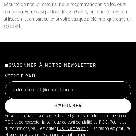
sécurité de nos utilisateurs, nous recommandons de toujours
remplacer votre casque tous les 3 à 5 ans, en fonction de son
utilisation, et en particulier si votre casque a été impliqué dans un
accident.
S'ABONNER À NOTRE NEWSLETTER
VOTRE E-MAIL
S'ABONNER
En vous inscrivant, vous acceptez de figurer sur la liste de diffusion de
POC et de respecter la
politique de confidentialité
de POC. Pour plus
d’informations, veuillez visiter
POC Membership
. L'adhésion est gratuite
et vous pouvez vous désabonner à tout moment.