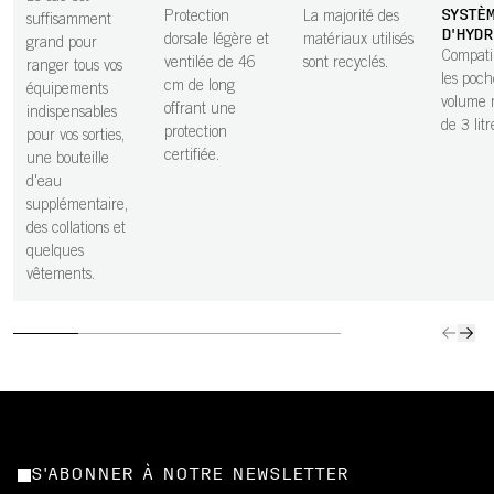
SYSTÈ
Protection
La majorité des
suffisamment
D'HYD
dorsale légère et
matériaux utilisés
grand pour
Compati
ventilée de 46
sont recyclés.
ranger tous vos
les poch
cm de long
équipements
volume 
offrant une
indispensables
de 3 litr
protection
pour vos sorties,
certifiée.
une bouteille
d'eau
supplémentaire,
des collations et
quelques
vêtements.
S'ABONNER À NOTRE NEWSLETTER