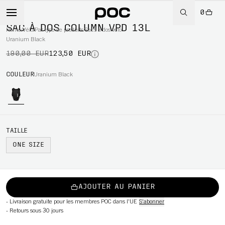
0
-35%
SAC À DOS COLUMN VPD 13L
Home
/
Vélo
/
Par type de produits
/
Sacs a dos vélo
Uranium Black
190,00 EUR
123,50 EUR
WBOARD
COULEUR
Uranium Black
TAILLE
ONE SIZE
AJOUTER AU PANIER
-
Livraison gratuite pour les membres POC dans l'UE
S'abonner
-
Retours sous 30 jours