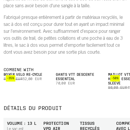
place sans avoir besoin d'une sangle à la taille.
Fabriqué presque entièrement à partir de matériaux recyclés, le
sac à dos est conçu pour durer tout en ayant un impact minimal
sur l'environnement. Avec suffisamment d'espace pour ranger
vos outils de trail, de petites collations et une poche à eau de 3
litres, le sac à dos vous permet d'emporter facilement tout ce
dont vous avez besoin pour une sortie plus courte.
COMBINE WITH
BOXER VÉLO RE-CYCLE
GANTS VTT DESCENTE
MAILLOT VT
-35%
-50%
80,00 EUR
52,00 EUR
ESSENTIAL
HOMME ESSE
70,00 EUR
SLEEVE
90,00 EUR
4
DÉTAILS DU PRODUIT
VOLUME : 13 L
PROTECTION
TISSUS
COMPA
VPD AIR
RECYCLÉS
AVEC 
Le sac est