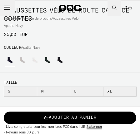
0
CHAUSSETTES VÉLO DE ROUTE CADENCE
COURTES
Home
/
Vélo
/
Par type de produits
/
Accessoires Vélo
Apatite Navy
25,00 EUR
WBOARD
COULEUR
Apatite Navy
TAILLE
S
M
L
XL
AJOUTER AU PANIER
-
Livraison gratuite pour les membres POC dans l'UE
S'abonner
-
Retours sous 30 jours