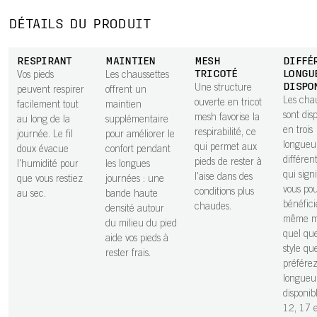
DÉTAILS DU PRODUIT
RESPIRANT
MAINTIEN
MESH
DIFFÉ
TRICOTÉ
LONGU
Vos pieds
Les chaussettes
DISPO
Une structure
peuvent respirer
offrent un
Les chau
ouverte en tricot
facilement tout
maintien
sont dis
mesh favorise la
au long de la
supplémentaire
en trois
respirabilité, ce
journée. Le fil
pour améliorer le
longueur
qui permet aux
doux évacue
confort pendant
différen
pieds de rester à
l'humidité pour
les longues
qui sign
l'aise dans des
que vous restiez
journées : une
vous po
conditions plus
au sec.
bande haute
bénéfici
chaudes.
densité autour
même m
du milieu du pied
quel que
aide vos pieds à
style qu
rester frais.
préférez
longueu
disponib
12, 17 