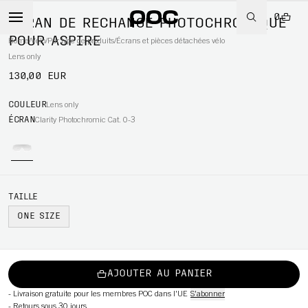
0
ÉCRAN DE RECHANGE PHOTOCHROMIQUE
POUR ASPIRE
Home
/
Vélo
/
Par type de produits
/
Écrans et pièces détachées vélo
Lens only
130,00 EUR
WBOARD
COULEUR
Lens only
ÉCRAN
Clarity Photochromic Cat. 0-3
TAILLE
ONE SIZE
AJOUTER AU PANIER
-
Livraison gratuite pour les membres POC dans l'UE
S'abonner
-
Retours sous 30 jours