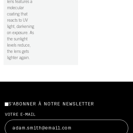
lens features a
molecular
coating that
reacts to UV
light, darkening
on exposure. As
the sunlight
levels reduce,
the lens gets
lighter again.
S'ABONNER À NOTRE NEWSLETTER
VOTRE E-MAIL