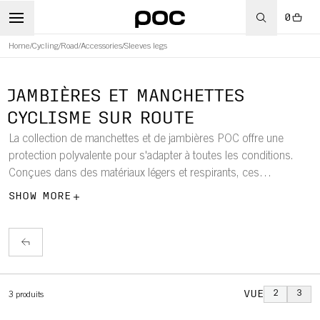
0
Home
/
Cycling
/
Road
/
Accessories
/
Sleeves legs
WBOARD
JAMBIÈRES ET MANCHETTES
CYCLISME SUR ROUTE
La collection de manchettes et de jambières POC offre une
protection polyvalente pour s'adapter à toutes les conditions.
Conçues dans des matériaux légers et respirants, ces
manchettes et jambières offrent une isolation thermique et une
SHOW MORE
protection contre les UV, garantissant confort et performance à
chaque sortie.
VUE
2
3
3
produits