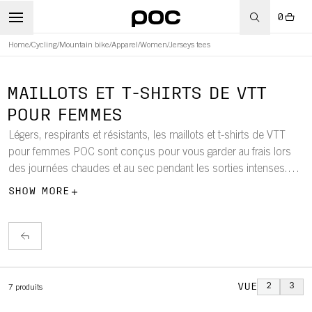
0
Home
/
Cycling
/
Mountain bike
/
Apparel
/
Women
/
Jerseys tees
WBOARD
MAILLOTS ET T-SHIRTS DE VTT
POUR FEMMES
Légers, respirants et résistants, les maillots et t-shirts de VTT
pour femmes POC sont conçus pour vous garder au frais lors
des journées chaudes et au sec pendant les sorties intenses.
Conçus pour offrir confort et liberté de mouvement, ils se
SHOW MORE
portent parfaitement seuls ou avec une protection en dessous
pour des performances tout au long de l'année sur les chemins.
VUE
2
3
7
produits