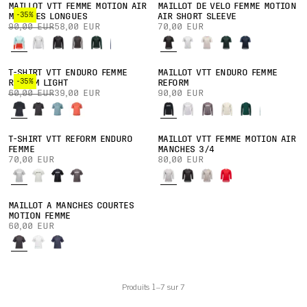
MAILLOT VTT FEMME MOTION AIR
MAILLOT DE VÉLO FEMME MOTION
-35%
MANCHES LONGUES
AIR SHORT SLEEVE
90,00 EUR
58,00 EUR
70,00 EUR
T-SHIRT VTT ENDURO FEMME
MAILLOT VTT ENDURO FEMME
-35%
REFORM LIGHT
REFORM
60,00 EUR
39,00 EUR
90,00 EUR
T-SHIRT VTT REFORM ENDURO
MAILLOT VTT FEMME MOTION AIR
FEMME
MANCHES 3/4
70,00 EUR
80,00 EUR
MAILLOT À MANCHES COURTES
MOTION FEMME
60,00 EUR
Produits 1–7 sur 7