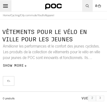
0
Home
/
Cycling
/
City commute
/
Youth
/
Apparel
WBOARD
VÊTEMENTS POUR LE VÉLO EN
VILLE POUR LES JEUNES
Améliorer les performances et le confort des jeunes cyclistes.
Les produits de la collection de vêtements pour le vélo en ville
pour jeunes de POC sont innovants et fonctionnels. Ils
comprennent des hauts pour jeunes, des sweats à capuche,
SHOW MORE
des t-shirts, des vestes, des gilets et des chaussettes avec
l'esthétique distincte de POC.
VUE
2
3
0
produits