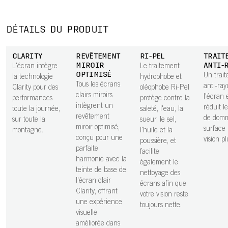
DÉTAILS DU PRODUIT
CLARITY
REVÊTEMENT
RI-PEL
TRAIT
MIROIR
ANTI-
L'écran intègre
Le traitement
OPTIMISÉ
Un trai
la technologie
hydrophobe et
Tous les écrans
anti-ray
Clarity pour des
oléophobe Ri-Pel
clairs miroirs
l'écran 
performances
protège contre la
intègrent un
réduit l
toute la journée,
saleté, l'eau, la
revêtement
de dom
sur toute la
sueur, le sel,
miroir optimisé,
surface
montagne.
l'huile et la
conçu pour une
vision pl
poussière, et
parfaite
facilite
harmonie avec la
également le
teinte de base de
nettoyage des
l'écran clair
écrans afin que
Clarity, offrant
votre vision reste
une expérience
toujours nette.
visuelle
améliorée dans