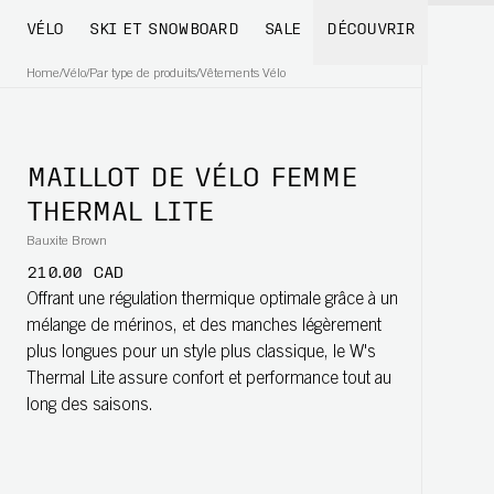
VÉLO
SKI ET SNOWBOARD
SALE
DÉCOUVRIR
Home
/
Vélo
/
Par type de produits
/
Vêtements Vélo
MAILLOT DE VÉLO FEMME
THERMAL LITE
Bauxite Brown
210.00 CAD
Offrant une régulation thermique optimale grâce à un
mélange de mérinos, et des manches légèrement
plus longues pour un style plus classique, le W's
Thermal Lite assure confort et performance tout au
long des saisons.