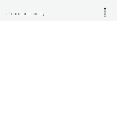
DÉTAILS DU PRODUIT
WEIGHT
PR
130g (Taille M)
NUMÉRO D'ARTICLE
PC533091831