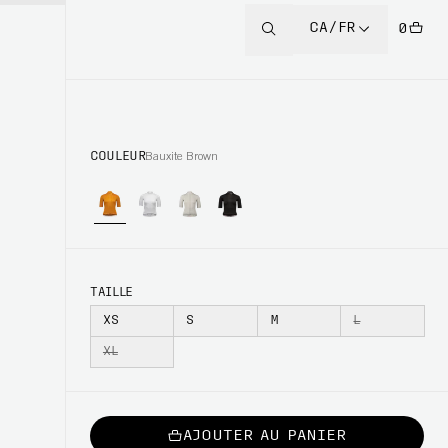
CA/FR
0
COULEUR
Bauxite Brown
TAILLE
XS
S
M
L
XL
AJOUTER AU PANIER