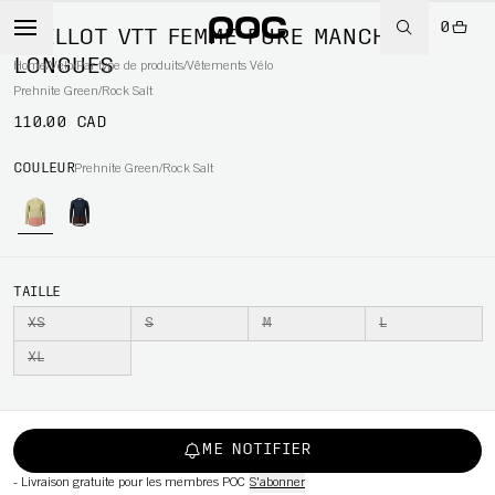
0
MAILLOT VTT FEMME PURE MANCHES
LONGUES
Home
/
Vélo
/
Par type de produits
/
Vêtements Vélo
Prehnite Green/Rock Salt
110.00 CAD
WBOARD
COULEUR
Prehnite Green/Rock Salt
TAILLE
XS
S
M
L
XL
ME NOTIFIER
-
Livraison gratuite pour les membres POC
S'abonner