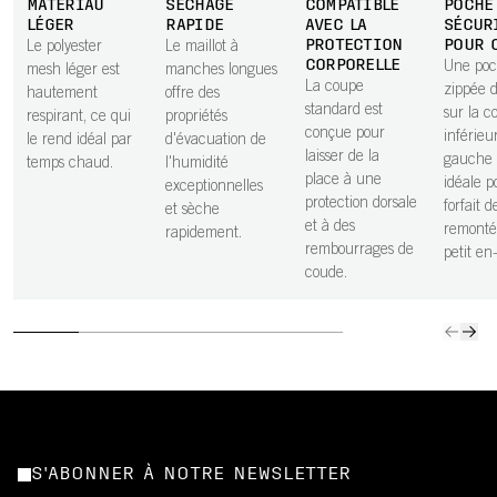
MATÉRIAU
SÉCHAGE
COMPATIBLE
POCHE
LÉGER
RAPIDE
AVEC LA
SÉCUR
PROTECTION
POUR 
Le polyester
Le maillot à
CORPORELLE
Une po
mesh léger est
manches longues
La coupe
zippée d
hautement
offre des
standard est
sur la c
respirant, ce qui
propriétés
conçue pour
inférieu
le rend idéal par
d'évacuation de
laisser de la
gauche 
temps chaud.
l'humidité
place à une
idéale p
exceptionnelles
protection dorsale
forfait d
et sèche
et à des
remonté
rapidement.
rembourrages de
petit en
coude.
S'ABONNER À NOTRE NEWSLETTER